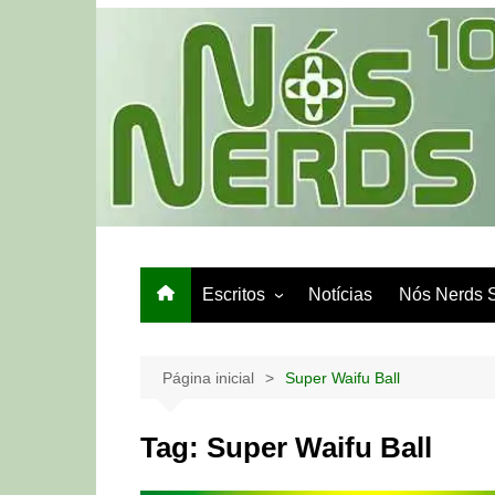
Ir
para
o
conteúdo
Escritos
Notícias
Nós Nerds 
Games e Tech
Papo de Bar
Página inicial
Super Waifu Ball
Tag:
Super Waifu Ball