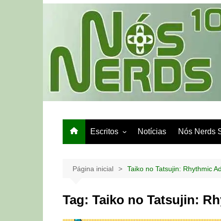
Ir
para
o
conteúdo
Escritos
Notícias
Nós Nerds 
Games e Tech
Papo de Bar
Página inicial
Taiko no Tatsujin: Rhythmic A
Tag:
Taiko no Tatsujin: R