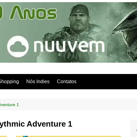
Shopping
Nós Indies
Contatos
dventure 1
hythmic Adventure 1