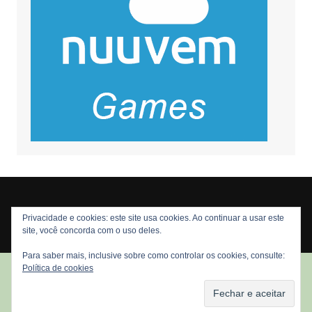
Privacidade e cookies: este site usa cookies. Ao continuar a usar este
Copyright © 2026 Nós Nerds. Todos os direitos reservados
site, você concorda com o uso deles.
Para saber mais, inclusive sobre como controlar os cookies, consulte:
Política de cookies