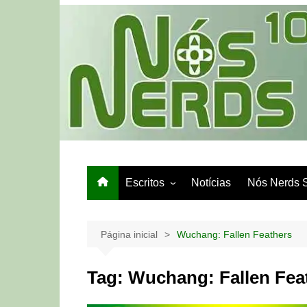
Ir
para
o
conteúdo
Escritos
Notícias
Nós Nerds 
Games e Tech
Papo de Bar
Página inicial
Wuchang: Fallen Feathers
Tag:
Wuchang: Fallen Fea