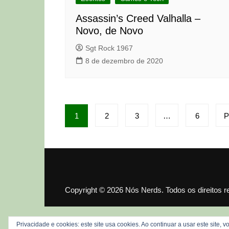
Assassin’s Creed Valhalla –
Novo, de Novo
Sgt Rock 1967
8 de dezembro de 2020
Paginação
1
2
3
…
6
P
de
posts
Copyright © 2026 Nós Nerds. Todos os direitos 
Privacidade e cookies: este site usa cookies. Ao continuar a usar este site,