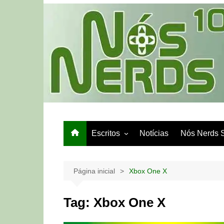
Ir
para
o
conteúdo
Escritos
Notícias
Nós Nerds 
Games e Tech
Papo de Bar
Página inicial
Xbox One X
Tag:
Xbox One X