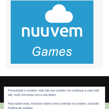
Privacidade e cookies: este site usa cookies. Ao continuar a usar este
Copyright © 2026 Nós Nerds. Todos os direitos reservados
site, você concorda com o uso deles.
Para saber mais, inclusive sobre como controlar os cookies, consulte:
Política de cookies