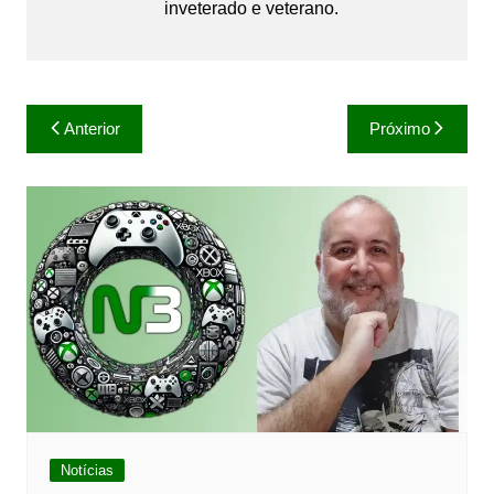
inveterado e veterano.
Navegação
Anterior
Próximo
de
Post
Notícias