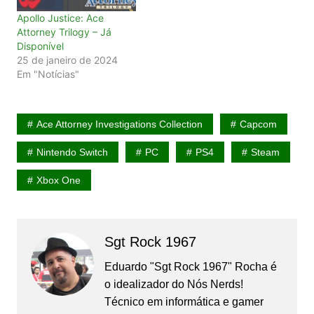
Apollo Justice: Ace
Attorney Trilogy – Já
Disponível
25 de janeiro de 2024
Em "Notícias"
Ace Attorney Investigations Collection
Capcom
Nintendo Switch
PC
PS4
Steam
Xbox One
Sgt Rock 1967
Eduardo "Sgt Rock 1967" Rocha é
o idealizador do Nós Nerds!
Técnico em informática e gamer