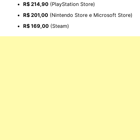
R$ 214,90
(PlayStation Store)
R$ 201,00
(Nintendo Store e Microsoft Store)
R$ 169,00
(Steam)