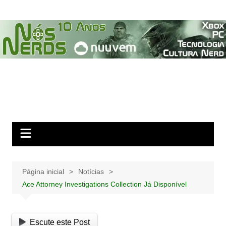
Ir
para
o
conteúdo
Página inicial
Notícias
Ace Attorney Investigations Collection Já Disponível
Escute este Post