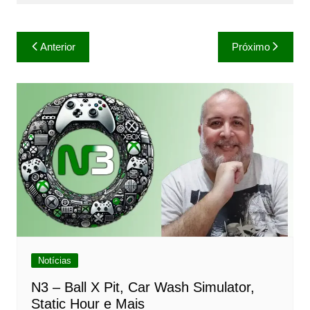
Navegação
Anterior
Próximo
de
Post
Notícias
N3 – Ball X Pit, Car Wash Simulator,
Static Hour e Mais