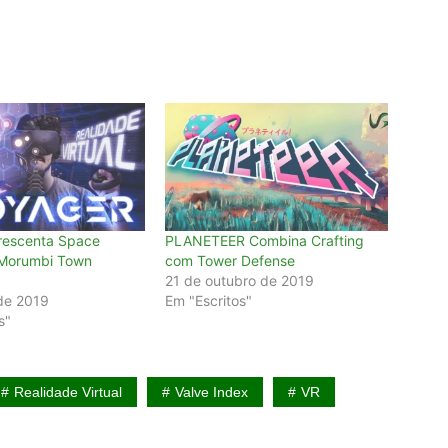
rescenta Space
PLANETEER Combina Crafting
 Morumbi Town
com Tower Defense
21 de outubro de 2019
 de 2019
Em "Escritos"
s"
Realidade Virtual
Valve Index
VR