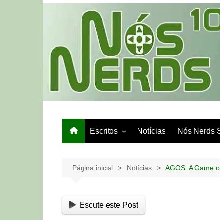
Ir
para
o
conteúdo
Escritos
Notícias
Nós Nerds 
Games e Tech
Papo de Bar
Página inicial
Notícias
AGOS: A Game of
Escute este Post