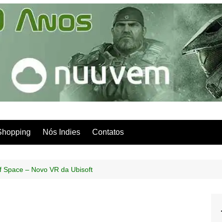
Shopping
Nós Indies
Contatos
 Space – Novo VR da Ubisoft