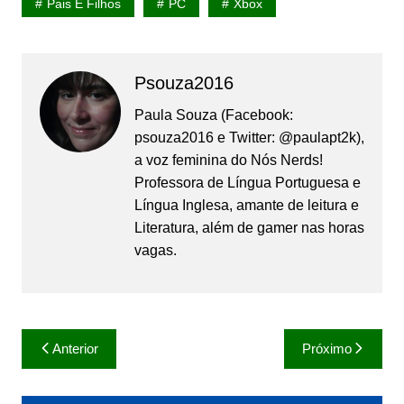
Pais E Filhos
PC
Xbox
Psouza2016
Paula Souza (Facebook:
psouza2016 e Twitter: @paulapt2k),
a voz feminina do Nós Nerds!
Professora de Língua Portuguesa e
Língua Inglesa, amante de leitura e
Literatura, além de gamer nas horas
vagas.
Navegação
Anterior
Próximo
de
Post