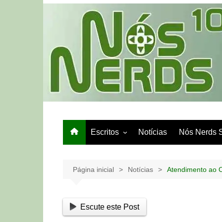
Ir
para
o
conteúdo
Escritos
Notícias
Nós Nerds 
Games e Tech
Papo de Bar
Página inicial
Notícias
Atendimento ao C
Escute este Post