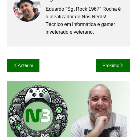
Eduardo "Sgt Rock 1967" Rocha é
o idealizador do Nós Nerds!
Técnico em informática e gamer
inveterado e veterano.
Navegação
Anterior
Próximo
de
Post