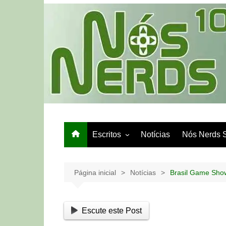
Ir
para
o
conteúdo
Escritos
Notícias
Nós Nerds 
Games e Tech
Papo de Bar
Página inicial
Notícias
Brasil Game Show
Escute este Post