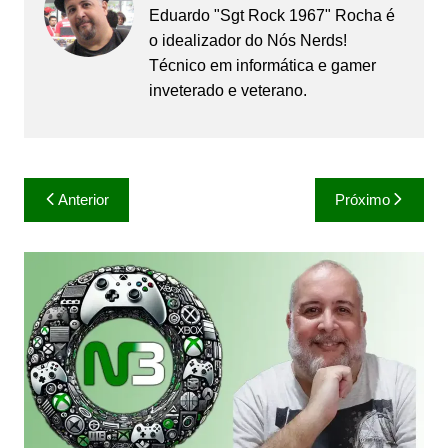
Eduardo "Sgt Rock 1967" Rocha é
o idealizador do Nós Nerds!
Técnico em informática e gamer
inveterado e veterano.
Navegação
Anterior
Próximo
de
Post