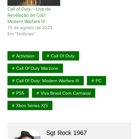
Call of Duty – Live de
Revelação de CoD:
Modern Warfare III
15 de agosto de 2023
Em "Notícias"
Activision
Call Of Duty
Call Of Duty Warzone
Call Of Duty: Modern Warfare III
PC
PS5
Viva Brasil Com Carnaval
Xbox Series X|S
Sgt Rock 1967