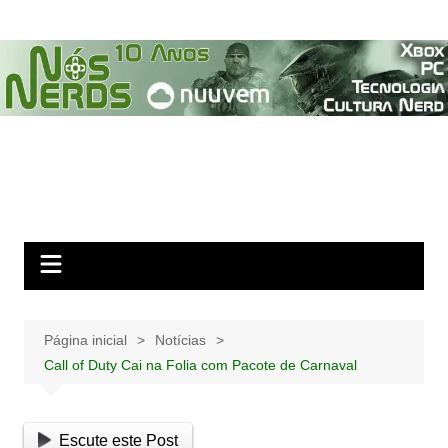
Ir
para
o
conteúdo
Página inicial
Notícias
Call of Duty Cai na Folia com Pacote de Carnaval
Escute este Post