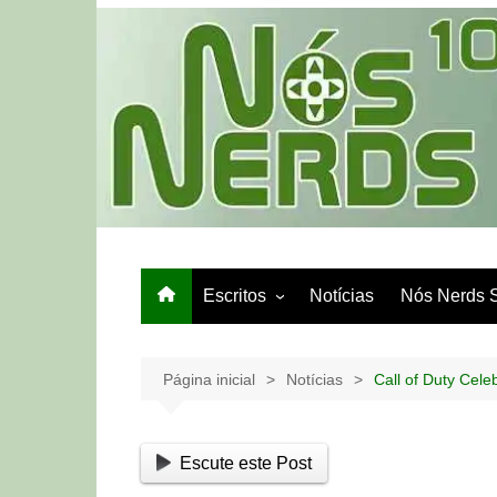
Ir
para
o
conteúdo
Escritos
Notícias
Nós Nerds 
Games e Tech
Papo de Bar
Página inicial
Notícias
Call of Duty Cel
Escute este Post