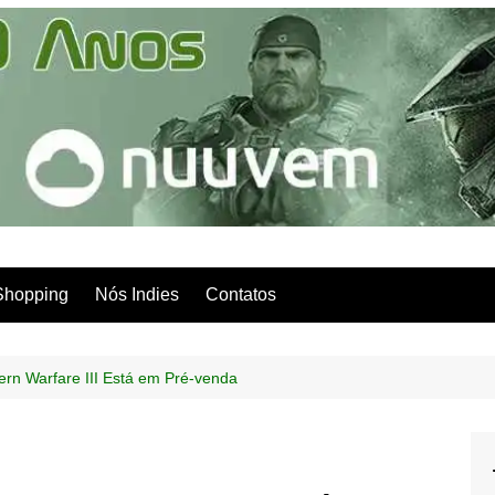
Shopping
Nós Indies
Contatos
ern Warfare III Está em Pré-venda