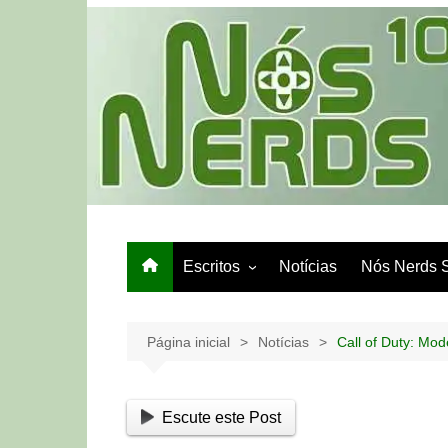
Ir
para
o
conteúdo
Escritos
Notícias
Nós Nerds 
Games e Tech
Papo de Bar
Página inicial
Notícias
Call of Duty: Mod
Escute este Post