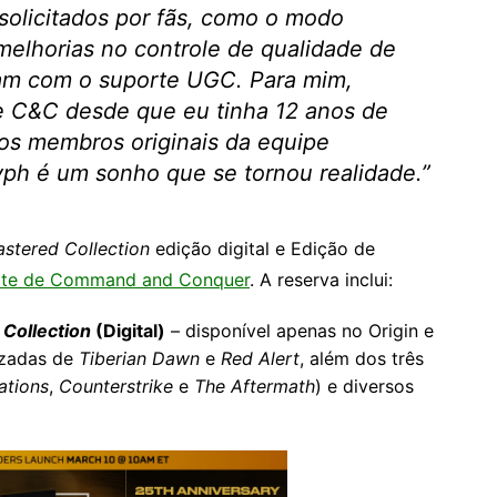
solicitados por fãs, como o modo
melhorias no controle de qualidade de
team com o suporte UGC. Para mim,
e C&C desde que eu tinha 12 anos de
 os membros originais da equipe
ph é um sonho que se tornou realidade.”
tered Collection
edição digital e Edição de
ite de Command and Conquer
. A reserva inclui:
Collection
(Digital)
– disponível apenas no Origin e
izadas de
Tiberian Dawn
e
Red Alert
, além dos três
ations
,
Counterstrike
e
The Aftermath
) e diversos