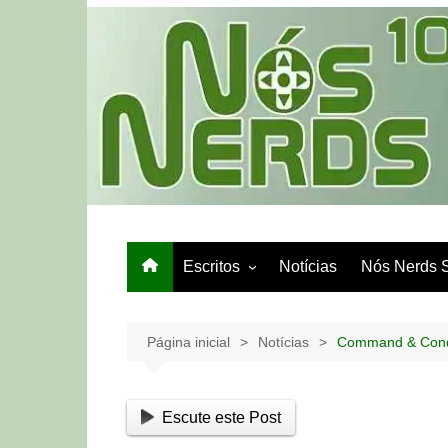
Ir
para
o
conteúdo
Escritos
Notícias
Nós Nerds 
Games e Tech
Papo de Bar
Página inicial
Notícias
Command & Conqu
Escute este Post