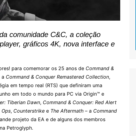
 da comunidade C&C, a coleção
layer, gráficos 4K, nova interface e
ores! para comemorar os 25 anos de
Command &
e a
Command & Conquer Remastered Collection
,
égia em tempo real (RTS) que definiram uma
junho em todo o mundo para PC via Origin™ e
r: Tiberian Dawn
,
Command & Conquer: Red Alert
 Ops
,
Counterstrike
e
The Aftermath
– a
Command
ande projeto da EA e de alguns dos membros
na Petroglyph.