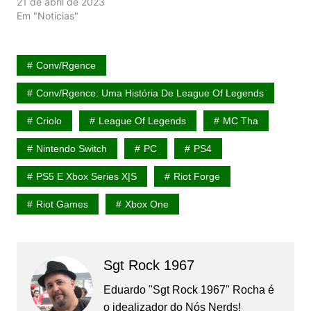
21 de abril de 2023
Em "Notícias"
Conv/rgence
Conv/rgence: Uma História De League Of Legends
Criolo
League Of Legends
MC Tha
Nintendo Switch
PC
PS4
PS5 E Xbox Series X|S
Riot Forge
Riot Games
Xbox One
Sgt Rock 1967
Eduardo "Sgt Rock 1967" Rocha é
o idealizador do Nós Nerds!