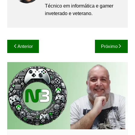
Técnico em informática e gamer
inveterado e veterano.
Navegação
Anterior
Próximo
de
Post