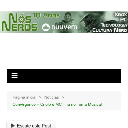
Ir
para
o
conteúdo
Página inicial
Notícias
Conv/rgence – Criolo e MC Tha no Tema Musical
Escute este Post