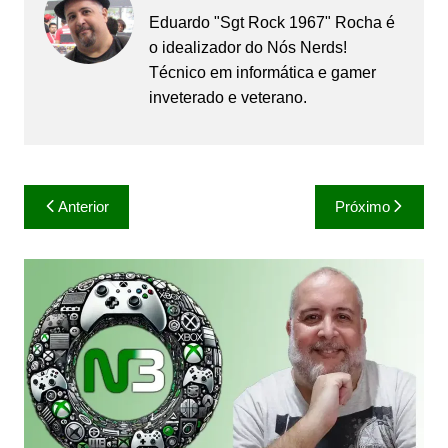
Eduardo "Sgt Rock 1967" Rocha é
o idealizador do Nós Nerds!
Técnico em informática e gamer
inveterado e veterano.
Navegação
Anterior
Próximo
de
Post