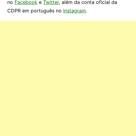
no
Facebook
e
Twitter
, além da conta oficial da
CDPR em português no
Instagram
.