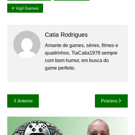
Vigil Games
Catia Rodrigues
Amante de games, séries, filmes e
quadrinhos. TiaCatia1978 sempre
com bom humor, em busca do
game perfeito.
Navegação
Anterior
Próximo
de
Post