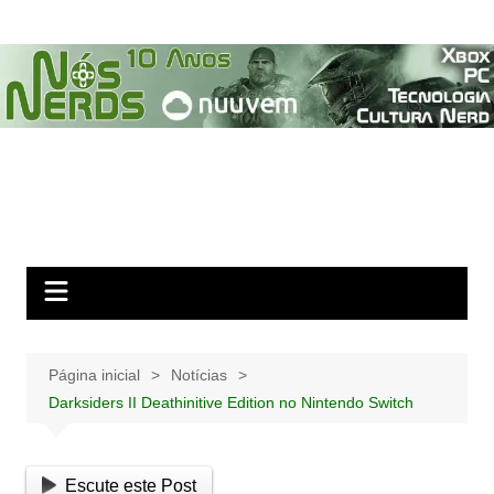
Ir
para
o
conteúdo
Página inicial
Notícias
Darksiders II Deathinitive Edition no Nintendo Switch
Escute este Post