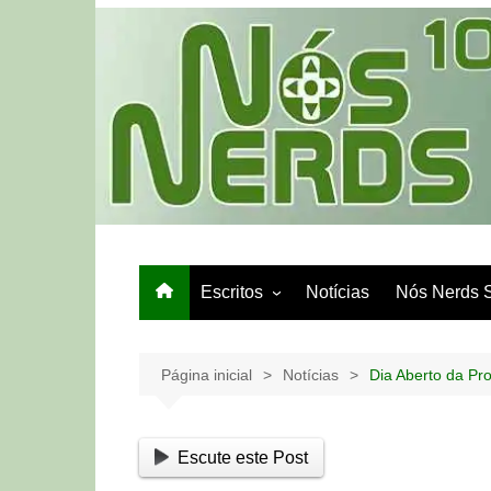
Ir
para
o
conteúdo
Escritos
Notícias
Nós Nerds 
Games e Tech
Papo de Bar
Página inicial
Notícias
Dia Aberto da Pr
Escute este Post