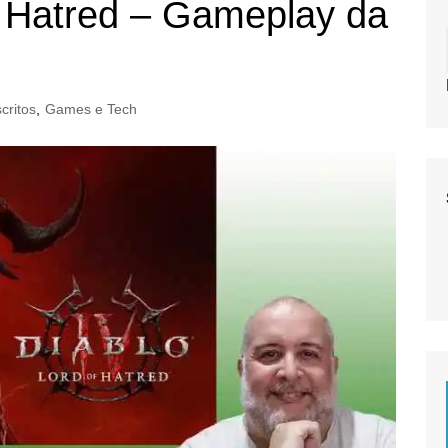
f Hatred – Gameplay da
critos
,
Games e Tech