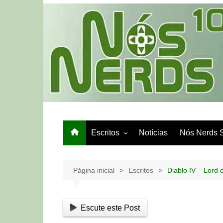
Ir
para
o
conteúdo
Escritos
Notícias
Nós Nerds 
Games e Tech
Papo de Bar
Página inicial
Escritos
Diablo IV – Lord
Escute este Post