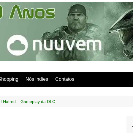
Shopping
Nós Indies
Contatos
 of Hatred – Gameplay da DLC