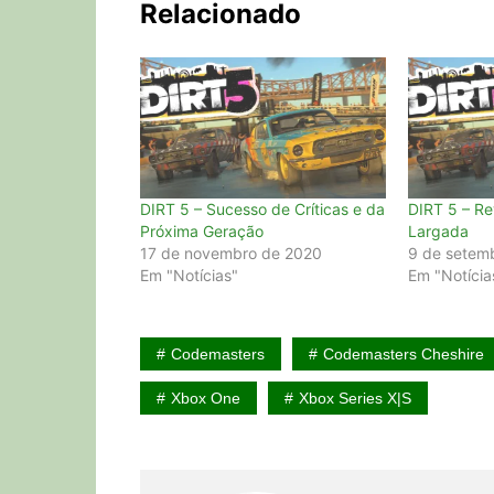
Relacionado
DIRT 5 – Sucesso de Críticas e da
DIRT 5 – Re
Próxima Geração
Largada
17 de novembro de 2020
9 de setem
Em "Notícias"
Em "Notícia
Codemasters
Codemasters Cheshire
Xbox One
Xbox Series X|S