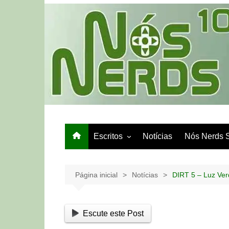
Ir
para
o
conteúdo
Escritos
Notícias
Nós Nerds 
Games e Tech
Papo de Bar
Página inicial
Notícias
DIRT 5 – Luz Ve
Escute este Post