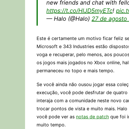
new friends and chat with fe
https://t.co/HlJD5myETc
!
pic.
— Halo (@Halo)
27 de agosto
Este é certamente um motivo ficar feliz 
Microsoft e 343 Industries estão dispost
voga e recuperar, pelo menos, aos pouco
os jogos mais jogados no Xbox online, ha
permaneceu no topo e mais tempo.
Se você ainda não ousou jogar essa coleçã
execução, você pode desfrutar de quatro 
interaja com a comunidade neste novo ca
trocar pontos de vista e muito mais. Hal
você pode ver as
notas de patch
que foi 
muito tempo.