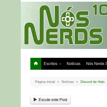
Ir
para
o
conteúdo
Escritos
Notícias
Nós Nerds 
Games e Tech
Papo de Bar
Página inicial
Notícias
Discord de Halo
Escute este Post