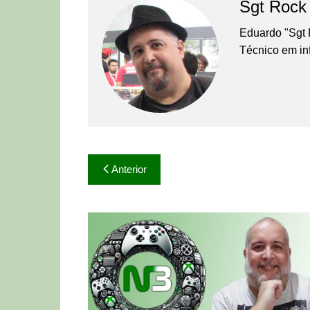
Sgt Rock
Eduardo "Sgt 
Técnico em in
Navegação
Anterior
de
Post