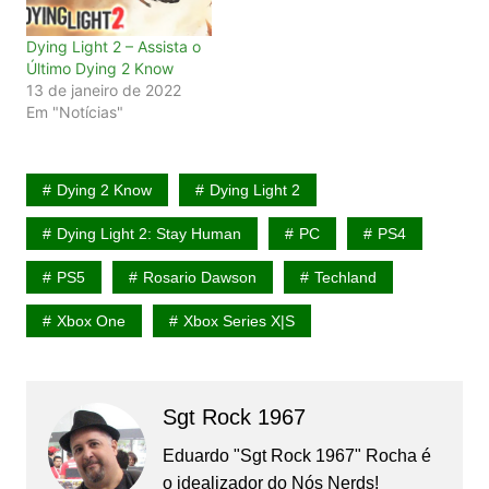
Dying Light 2 – Assista o
Último Dying 2 Know
13 de janeiro de 2022
Em "Notícias"
Dying 2 Know
Dying Light 2
Dying Light 2: Stay Human
PC
PS4
PS5
Rosario Dawson
Techland
Xbox One
Xbox Series X|S
Sgt Rock 1967
Eduardo "Sgt Rock 1967" Rocha é
o idealizador do Nós Nerds!