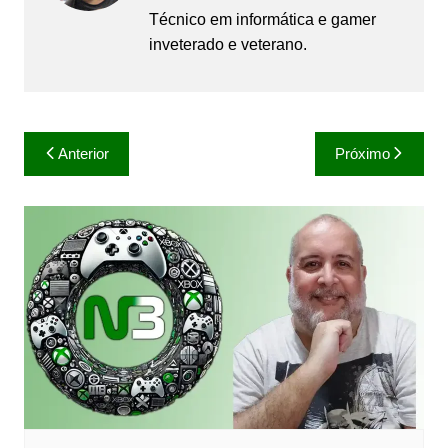
Técnico em informática e gamer
inveterado e veterano.
Navegação
Anterior
Próximo
de
Post