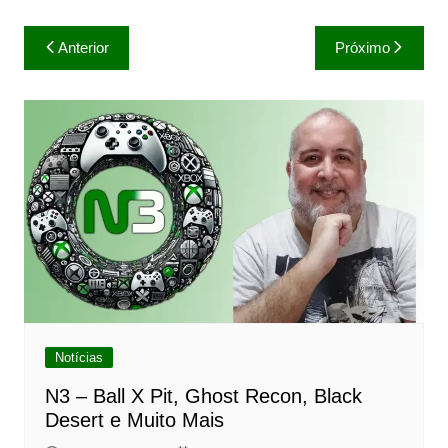
Navegação
Anterior
Próximo
de
Post
Notícias
N3 – Ball X Pit, Ghost Recon, Black
Desert e Muito Mais