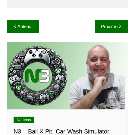
Navegação
Anterior
Próximo
de
Post
Notícias
N3 – Ball X Pit, Car Wash Simulator,