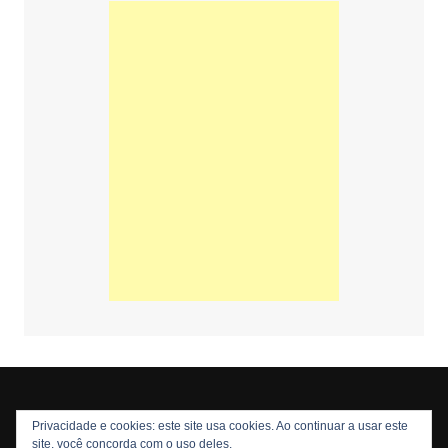
Privacidade e cookies: este site usa cookies. Ao continuar a usar este
Copyright © 2026 Nós Nerds. Todos os direitos reservados
site, você concorda com o uso deles.