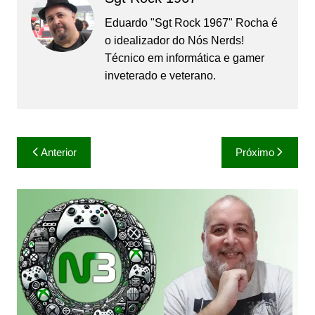
Eduardo "Sgt Rock 1967" Rocha é
o idealizador do Nós Nerds!
Técnico em informática e gamer
inveterado e veterano.
Navegação
Anterior
Próximo
de
Post