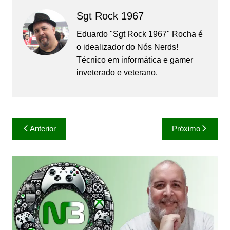
Sgt Rock 1967
Eduardo "Sgt Rock 1967" Rocha é
o idealizador do Nós Nerds!
Técnico em informática e gamer
inveterado e veterano.
Navegação
Anterior
Próximo
de
Post