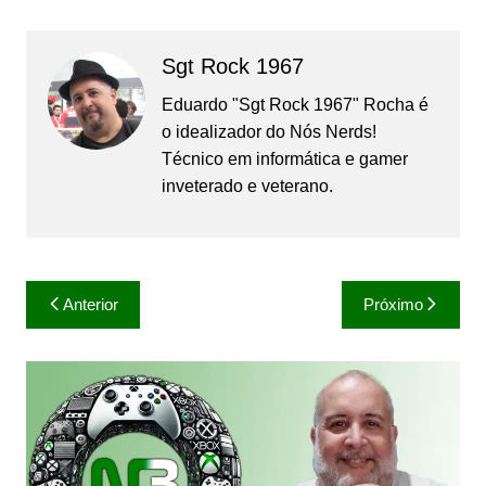
Sgt Rock 1967
Eduardo "Sgt Rock 1967" Rocha é
o idealizador do Nós Nerds!
Técnico em informática e gamer
inveterado e veterano.
Navegação
Anterior
Próximo
de
Post