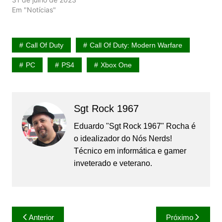
Em "Notícias"
Call Of Duty
Call Of Duty: Modern Warfare
PC
PS4
Xbox One
Sgt Rock 1967
Eduardo "Sgt Rock 1967" Rocha é
o idealizador do Nós Nerds!
Técnico em informática e gamer
inveterado e veterano.
Navegação
Anterior
Próximo