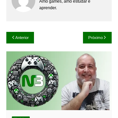
Amo games, amo estudar e
aprender.
Navegação
Anterior
Próximo
de
Post