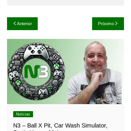
Navegação
Anterior
Próximo
de
Post
Notícias
N3 – Ball X Pit, Car Wash Simulator,