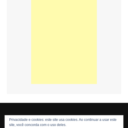
Privacidade e cookies: este site usa cookies. Ao continuar a usar este
Copyright © 2026 Nós Nerds. Todos os direitos reservados
site, você concorda com o uso deles.