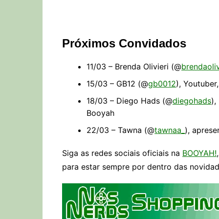
Próximos Convidados
11/03 – Brenda Olivieri (@
brendaoliv
15/03 – GB12 (@
gb0012
), Youtuber
18/03 – Diego Hads (@
diegohads
),
Booyah
22/03 – Tawna (@
tawnaa_
), apres
Siga as redes sociais oficiais na
BOOYAH!
para estar sempre por dentro das novidad