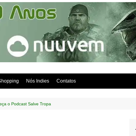
Shopping
Nós Indies
Contatos
eça o Podcast Salve Tropa