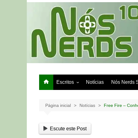
Ir
para
o
conteúdo
Escritos
Notícias
Nós Nerds 
Games e Tech
Papo de Bar
Página inicial
Notícias
Free Fire – Conh
Escute este Post