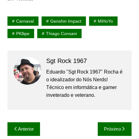
Carnaval
Genshin Impact
MiHoYo
PKllipe
Thiago Consani
Sgt Rock 1967
Eduardo "Sgt Rock 1967" Rocha é
o idealizador do Nós Nerds!
Técnico em informática e gamer
inveterado e veterano.
Navegação
Anterior
Próximo
de