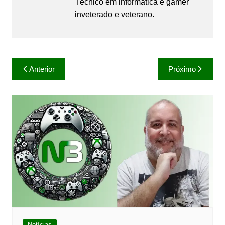
Técnico em informática e gamer
inveterado e veterano.
Navegação
Anterior
Próximo
de
Post
Notícias