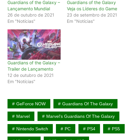
Guardians of the Galaxy –
Guardians of the Galaxy
Lançamento Mundial
Veja os Líderes do Game
26 de outubro de 2021
23 de setembro de 2021
Em "Notícias"
Em "Notícias"
Guardians of the Galaxy –
Trailer de Lançamento
12 de outubro de 2021
Em "Notícias"
GeForce NOW
Guardians Of The Galaxy
Marvel
Marvel's Guardians Of The Galaxy
Nintendo Switch
PC
PS4
PS5