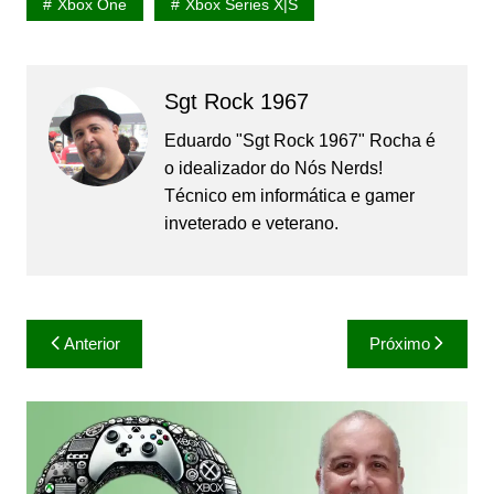
Xbox One
Xbox Series X|S
Sgt Rock 1967
Eduardo "Sgt Rock 1967" Rocha é
o idealizador do Nós Nerds!
Técnico em informática e gamer
inveterado e veterano.
Navegação
Anterior
Próximo
de
Post