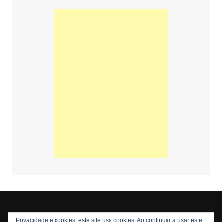
Privacidade e cookies: este site usa cookies. Ao continuar a usar este
Copyright © 2026 Nós Nerds. Todos os direitos reservados