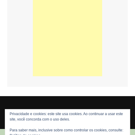
Privacidade e cookies: este site usa cookies. Ao continuar a usar este
Copyright © 2026 Nós Nerds. Todos os direitos reservados
site, você concorda com o uso deles.
Para saber mais, inclusive sobre como controlar os cookies, consulte: