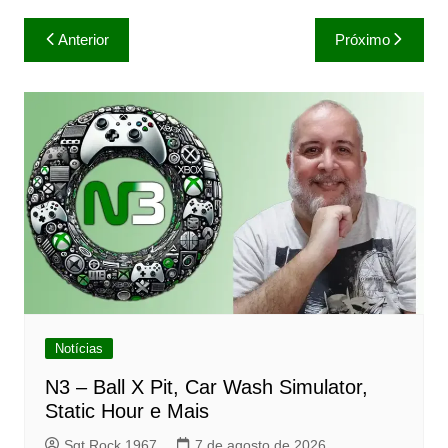
Navegação
Anterior
Próximo
de
Post
Notícias
N3 – Ball X Pit, Car Wash Simulator,
Static Hour e Mais
Sgt Rock 1967
7 de agosto de 2026