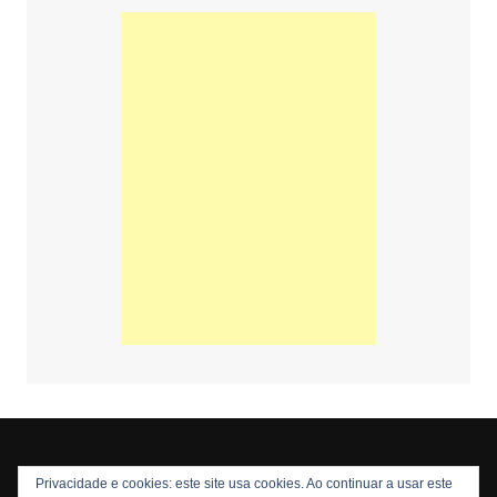
Privacidade e cookies: este site usa cookies. Ao continuar a usar este
Copyright © 2026 Nós Nerds. Todos os direitos reservados