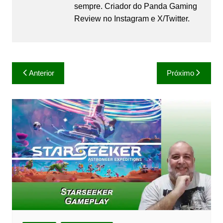
sempre. Criador do Panda Gaming
Review no Instagram e X/Twitter.
Navegação
Anterior
Próximo
de
Post