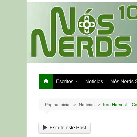
Ir
para
o
conteúdo
Escritos
Notícias
Nós Nerds 
Games e Tech
Papo de Bar
Página inicial
Notícias
Iron Harvest – C
Escute este Post