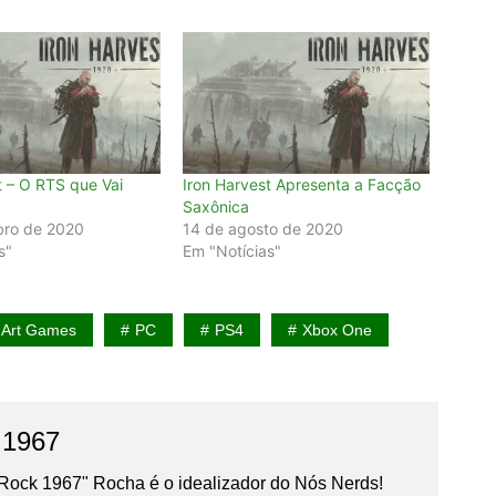
t – O RTS que Vai
Iron Harvest Apresenta a Facção
Saxônica
bro de 2020
14 de agosto de 2020
s"
Em "Notícias"
 Art Games
PC
PS4
Xbox One
 1967
Rock 1967" Rocha é o idealizador do Nós Nerds!