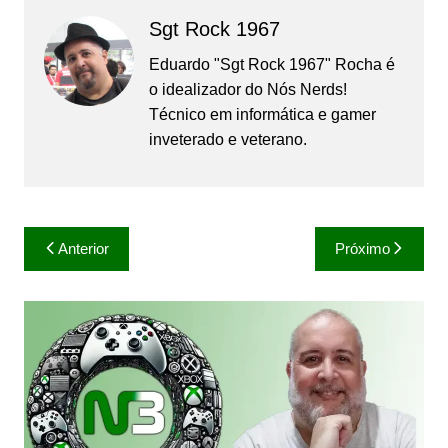
Sgt Rock 1967
Eduardo "Sgt Rock 1967" Rocha é
o idealizador do Nós Nerds!
Técnico em informática e gamer
inveterado e veterano.
Navegação
Anterior
Próximo
de
Post