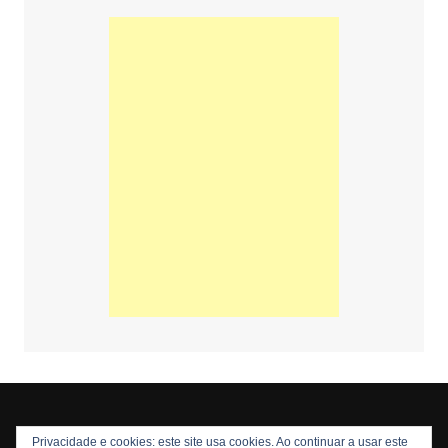
Privacidade e cookies: este site usa cookies. Ao continuar a usar este
Copyright © 2026 Nós Nerds. Todos os direitos reservados