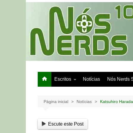
Ir
para
o
conteúdo
Escritos
Notícias
Nós Nerds 
Games e Tech
Papo de Bar
Página inicial
Notícias
Katsuhiro Harada
Escute este Post