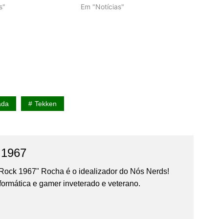
s"
Em "Notícias"
ada
Tekken
 1967
Rock 1967" Rocha é o idealizador do Nós Nerds!
formática e gamer inveterado e veterano.