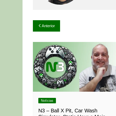
Navegação
Anterior
de
Post
Notícias
N3 – Ball X Pit, Car Wash