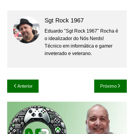
Sgt Rock 1967
Eduardo "Sgt Rock 1967" Rocha é
o idealizador do Nós Nerds!
Técnico em informática e gamer
inveterado e veterano.
Navegação
Anterior
Próximo
de
Post