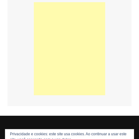
Privacidade e cookies: este site usa cookies. Ao continuar a usar este
Copyright © 2026 Nós Nerds. Todos os direitos reservados