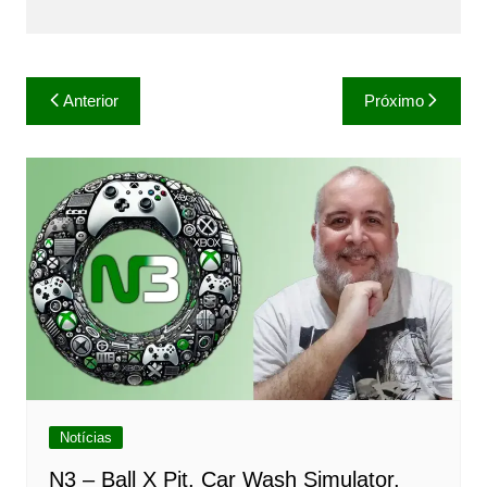
Navegação
Anterior
Próximo
de
Post
Notícias
N3 – Ball X Pit, Car Wash Simulator,