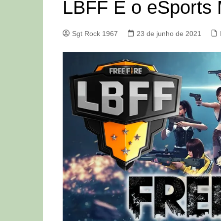
LBFF É o eSports M
Sgt Rock 1967
23 de junho de 2021