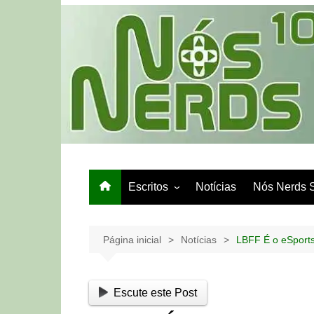
Ir
para
o
conteúdo
Escritos
Notícias
Nós Nerds 
Games e Tech
Papo de Bar
Página inicial
Notícias
LBFF É o eSports
Escute este Post