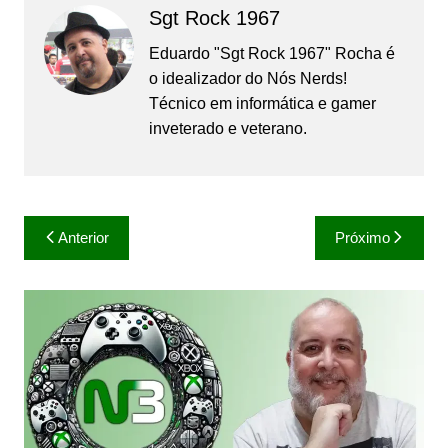
Sgt Rock 1967
Eduardo "Sgt Rock 1967" Rocha é
o idealizador do Nós Nerds!
Técnico em informática e gamer
inveterado e veterano.
Navegação
Anterior
Próximo
de
Post