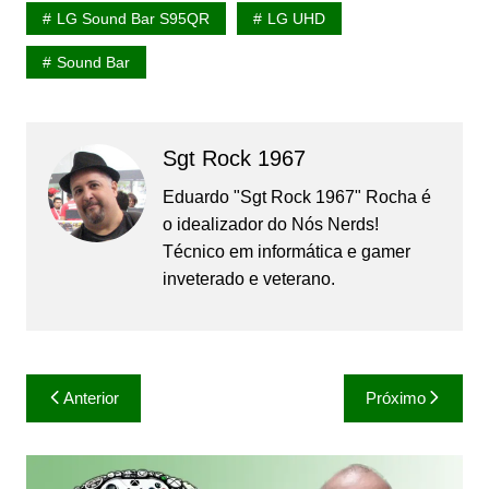
LG Sound Bar S95QR
LG UHD
Sound Bar
Sgt Rock 1967
Eduardo "Sgt Rock 1967" Rocha é
o idealizador do Nós Nerds!
Técnico em informática e gamer
inveterado e veterano.
Navegação
Anterior
Próximo
de
Post