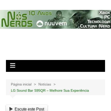
Ir
para
o
conteúdo
Página inicial
Notícias
LG Sound Bar S95QR – Melhore Sua Experiência
Escute este Post