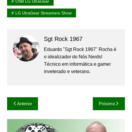
CNB LG UtraGear
LG UtraGear Streamers Show
Sgt Rock 1967
Eduardo "Sgt Rock 1967" Rocha é
o idealizador do Nós Nerds!
Técnico em informática e gamer
inveterado e veterano.
Navegação
Anterior
Próximo
de
Post