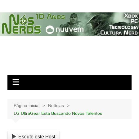
Ir
para
o
conteúdo
Página inicial
Notícias
LG UltraGear Está Buscando Novos Talentos
Escute este Post